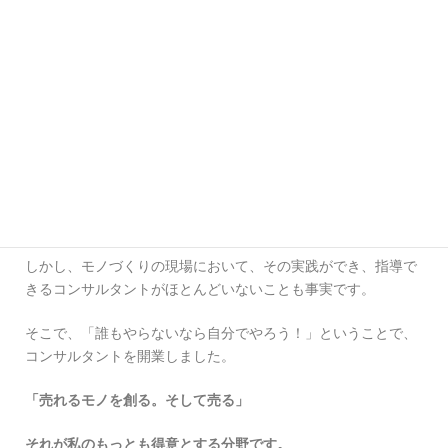
P.F.ドラッカーは「企業の目的は、
マーケティング
と
イノベー
ション
である。
マーケティング
と
イノベーション
だけが成果を
もたらす。他のものはすべてコストだ」と言っています。
つまり、商品の企画段階からマーケティング発想による設計が
できるかどうかにかかっています。
私は20年以上マーケティングと商品企画に携わってきて、バリ
ューチェーン全体のマネジメントが最も重要であることに気づ
きました。
しかし、モノづくりの現場において、その実践ができ、指導で
きるコンサルタントがほとんどいないことも事実です。
そこで、「誰もやらないなら自分でやろう！」ということで、
コンサルタントを開業しました。
「売れるモノを創る。そして売る」
それが私のもっとも得意とする分野です。