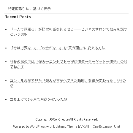
特定商取引法に基づく表示
Recent Posts
「一人で頑張る」が経営判断を鈍らせる──ビジネスサロンで悩みを話す
という選択
「今は必要ない」「お金がない」を“買う理由”に変える方法
社長の頭の中は「強み→コンセプト→提供価値→ターゲット→価格」の順
で動かす
コンサル現場で見た「強みが言語化できた瞬間、業績が変わった」3社の
話
立ち上げて3ヶ月で月商0円だった話
Copyright © ConCreate All Rights Reserved.
Powered by
WordPress
with
Lightning Theme
&
VK All in One Expansion Unit