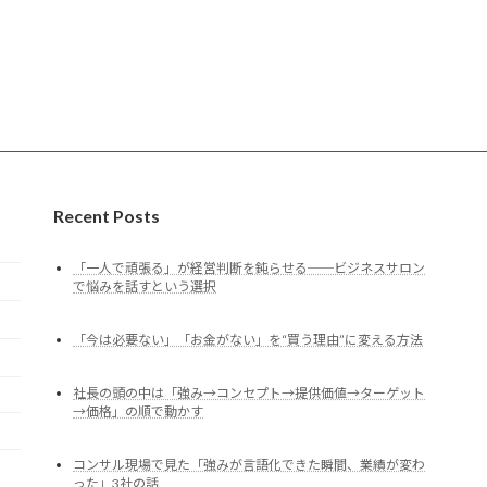
Recent Posts
「一人で頑張る」が経営判断を鈍らせる──ビジネスサロン
で悩みを話すという選択
「今は必要ない」「お金がない」を“買う理由”に変える方法
社長の頭の中は「強み→コンセプト→提供価値→ターゲット
→価格」の順で動かす
コンサル現場で見た「強みが言語化できた瞬間、業績が変わ
った」3社の話