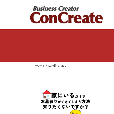
コ
ナ
ン
ビ
テ
ゲ
ン
ー
ツ
シ
へ
ョ
ス
ン
キ
に
ッ
移
プ
動
HOME
Landing Page