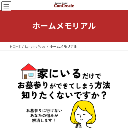
コ
ナ
ン
ビ
テ
ゲ
ン
ー
ホームメモリアル
ツ
シ
へ
ョ
ス
ン
キ
に
HOME
Landing Page
ホームメモリアル
ッ
移
プ
動